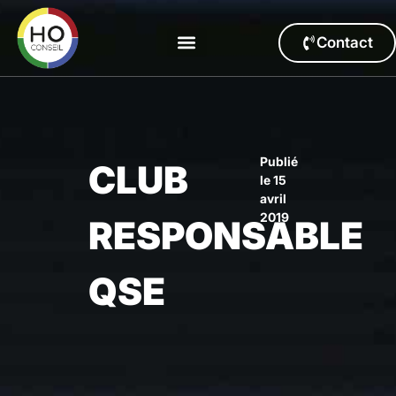
Contact
Publié
CLUB
le
15
avril
2019
RESPONSABLE
QSE